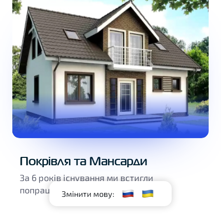
Покрівля та Мансарди
За 6 років існування ми встигли
попрацювати.
RU
UA
Змінити мову: