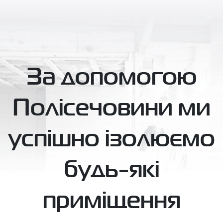
За допомогою
Полісечовини ми
успішно ізолюємо
будь-які
приміщення