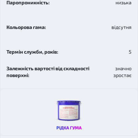
низька
відсутня
5
значно
зростає
РІДКА ГУМА