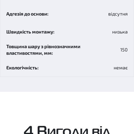
відсутня
низька
150
немає
4 Вигоди від