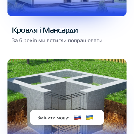
Кровля і Мансарди
За 6 років ми встигли попрацювати
RU
UA
Змінити мову: