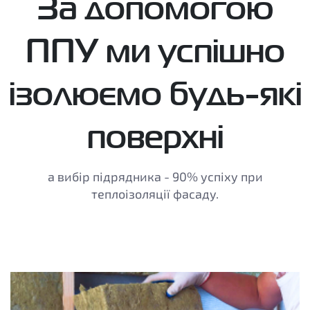
За допомогою
ППУ ми успішно
ізолюємо будь-які
поверхні
а вибір підрядника - 90% успіху при
теплоізоляції фасаду.