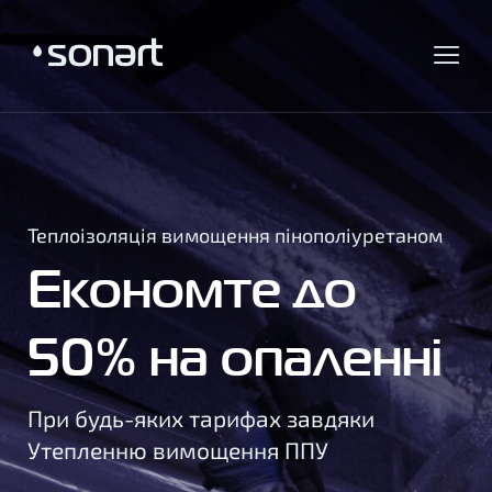
Теплоізоляція вимощення пінополіуретаном
Економте до
50% на опаленні
При будь-яких тарифах завдяки
Утепленню вимощення ППУ