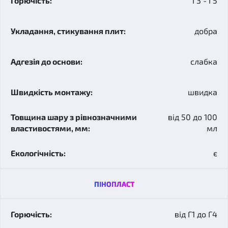
Г3 - Г5
добра
слабка
швидка
від 50 до 100
мл
є
ПІНОПЛАСТ
від Г1 до Г4